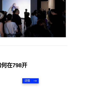
如何在798开
详情