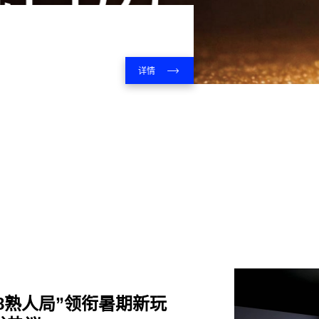
详情
98熟人局”领衔暑期新玩