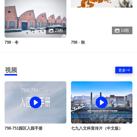
23
图
14
图
798 · 冬
798 · 秋
视频
更多
798·751园区入园手册
七九八文科宣传片（中文版）