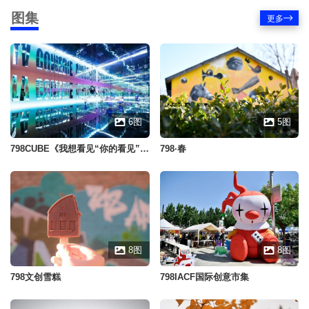
图集
更多
6
图
5
图
798CUBE《我想看见“你的看见”你的看见》
798·春
8
图
8
图
798文创雪糕
798IACF国际创意市集