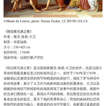
©
Musée du Louvre, photo: Steven Zucker, CC BY-NC-SA 2.0
《荷拉斯兄弟之誓》
作者：
雅克·路易·大卫
材质：布面油画
大小：330×
425
cm
创作时间：1784年
现保存地：法国巴黎卢浮宫
《荷拉斯兄弟之誓》是法国画家雅克·路易·大卫的杰作，也是
革命时期最具象征意义的绘画作品之一。创作于1784年至1785
这幅画以其激情澎湃的情节和精湛的绘画技巧，描绘了罗马神
的传奇故事，展示了大卫作为画家和政治家的双重身份。大卫