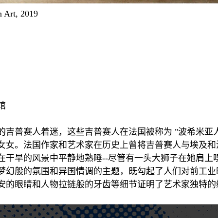
 Art, 2019
馆
普赛人着迷，这些吉普赛人在法国被称为 "波希米亚人"（b
女女。法国作家和艺术家在历史上曾将吉普赛人与埃及和
在干旱的风景中平静地熟睡--尽管有一头大狮子在她肩上
梦幻般的氛围和异国情调的主题，既勾起了人们对前工业
安的眼睛和人物拉链般的牙齿等细节证明了艺术家独特的